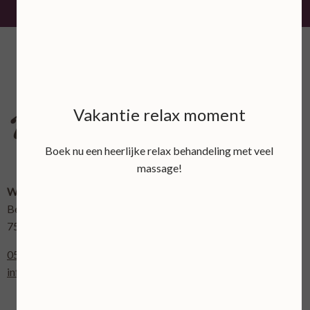
Vakantie relax moment
Boek nu een heerlijke relax behandeling met veel
massage!
Wellnessboerderij 't Bellinckhofje
Bellinckhofweg 7
7595 LL Weerselo
0541-661354 dit is tevens ons Whatsapp nummer
info@bellinckhofje.nl