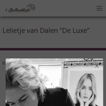
Lelietje van Dalen “De Luxe”
×
Dit arrangement bestaat uit:
Ontvangst en uitreiking van badjas en sloffen
Lichaamspeeling: Uw hele lichaam krijgt een lekkere
scrubmassage met een fijne korrelcrème, zodat uw huid
word ontdaan van alle dode huidcellen. Uw huid voelt na
het afdouchen zijde zacht aan!
Een ruim 30 minuten durende Hotstone massage, waarbij