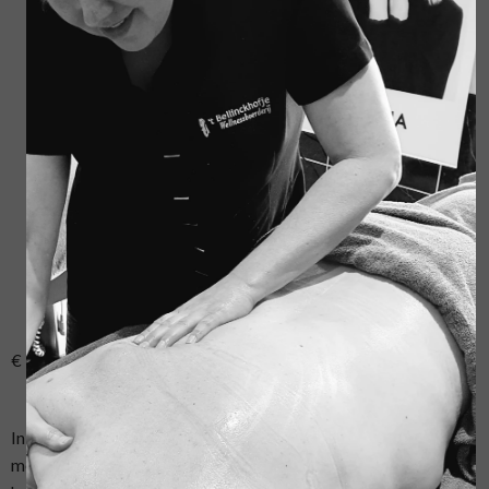
uw rug en de achterkant van uw benen volledig
gemasseerd worden met behulp van warme oliën en
warme stenen. Deze behandeling stimuleert de
doorbloeding en voert afvalstoffen af. U voelt zich als
herboren!
Als tussendoortje, een heerlijk kopje koffie of thee met
iets lekkers!
Gezichtsbehandeling bestaande uit: reiniging, peeling en
gezichts- nek en decolleté massage, afsluitend met een
verzorgende crème, aangepast aan uw huidtype.
Afscheidsdrankje
€ 149,50 per persoon
In de maanden Juli en Augustus passen we het arrangement aan
met een normale lichaamsmassage van 30 minuten. Geen