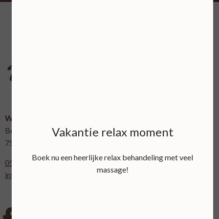
Wellnessboerderij 't Bellinckhofje
Vakantie relax moment
Bellinckhofweg 7
7595 LL Weerselo
Boek nu een heerlijke relax behandeling met veel
0541-661354 dit is tevens ons Whatsapp nummer
massage!
info@bellinckhofje.nl