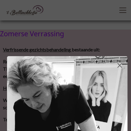
Zomerse Verrassing
Verfrissende gezichtsbehandeling
bestaande uit:
×
Reiniging, peeling en masker afgestemd op huidconditie.
Tijdens het masker worden uw teennagels gelakt of u krijgt
een voetmassage.
Headspa behandeling
van 30 minuten:
Wasmassage ritueel, hoofdhuidpeeling en hoofdhuid, nek,
schouder massage met een haarmasker.
Ter afsluiting, Koffie/thee en lekkernijen