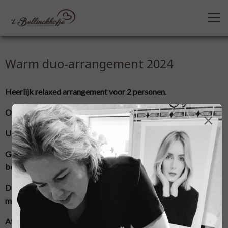
Warm duo-arrangement 2024
Heerlijk relaxed arrangement voor 2 personen.
Ontvangst met koffie/thee en lekkernijen
×
Uitreiking van badjas en handdoeken
Gebruik maken van Finse sauna en stoomcabine op onze
bovenverdieping
Duo rugmassage ( of achter elkaar, als het in de planning niet
mogelijk is)
Afscheidsdrankje