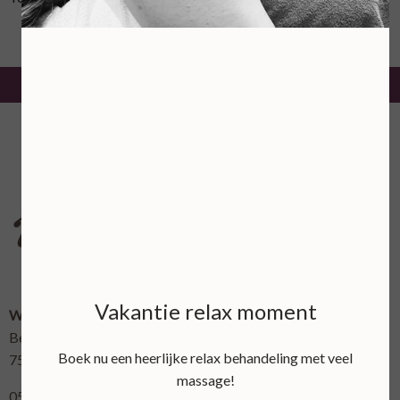
Vakantie relax moment
Wellnessboerderij 't Bellinckhofje
Bellinckhofweg 7
Boek nu een heerlijke relax behandeling met veel
7595 LL Weerselo
massage!
0541-661354 dit is tevens ons Whatsapp nummer