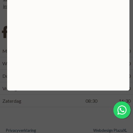
info@bellinckhofje.nl
Maandag
09:00
17:00
Woensdag
09:00
21:00
Donderdag
08:30
21:00
Vrijdag
08:30
17:00
Zaterdag
08:30
16:30
Privacyverklaring
Webdesign PlazaXL