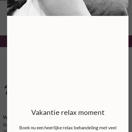
360 min
€ 115,00
Vakantie relax moment
Wellnessboerderij 't Bellinckhofje
Bellinckhofweg 7
Boek nu een heerlijke relax behandeling met veel
7595 LL Weerselo