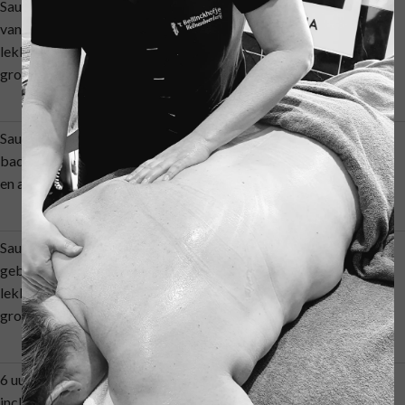
Sauna's boven 2 personen 3 uur Inclusief gebruik
van: Badjas, sloffen, handdoeken, koffie/ thee
lekkernijen en afscheidsdrankje p.p. ( privé voor uw
groep)
180 min
€ 64,50
Sauna's boven 3 personen 3 uur Inclusief gebruik
badjas, sloffen, handdoeken, koffie/ thee lekkernijen
en afscheidsdrankje p.p. ( privé voor uw groep)
180 min
€ 46,50
Sauna's vanaf 4 personen dagdeel p.p. inclusief
gebruik van badjas, sloffen, handdoeken, koffie/thee
lekkernijen en een afscheidsdrankje ( privé voor uw
groep)
180 min
€ 39,50
6 uur sauna's boven( vanaf 2 pers, per persoon)
inclusief lunch en Rasul