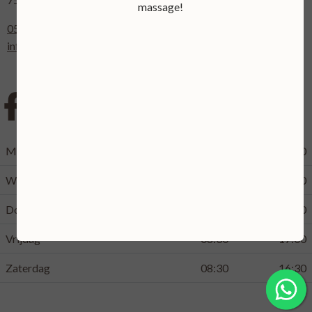
massage!
0541-661354 dit is tevens ons Whatsapp nummer
info@bellinckhofje.nl
Maandag
09:00
17:00
Woensdag
09:00
21:00
Donderdag
08:30
21:00
Vrijdag
08:30
17:00
Zaterdag
08:30
16:30