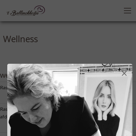
Wellness
×
wellness
Rasul behandeling tijdens sauna arrangement
15 min
€ 15,00
Rasul behandeling inclusief stoomcabine en
afdouchen
45 min
€ 35,00